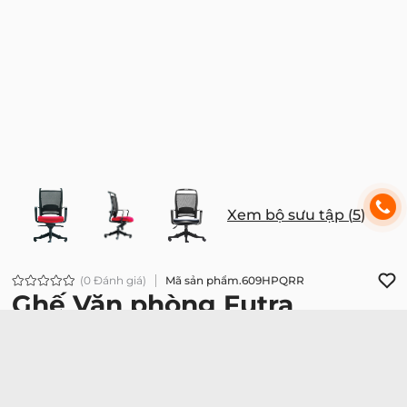
Xem bộ sưu tập (
5
)
(0 Đánh giá)
Mã sản phẩm.
609HPQRR
Ghế Văn phòng Futra
5.778.000đ
Futra 02