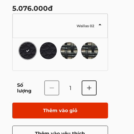
5.076.000đ
Wallas 02
Số
lượng
Thêm vào giỏ
Thêm vào yêu thích