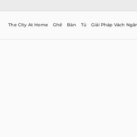
The City At Home
Ghế
Bàn
Tủ
Giải Pháp Vách Ngă